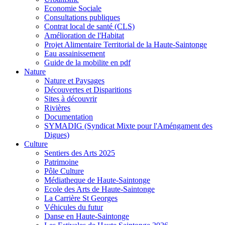
Economie Sociale
Consultations publiques
Contrat local de santé (CLS)
Amélioration de l'Habitat
Projet Alimentaire Territorial de la Haute-Saintonge
Eau assainissement
Guide de la mobilite en pdf
Nature
Nature et Paysages
Découvertes et Disparitions
Sites à découvrir
Rivières
Documentation
SYMADIG (Syndicat Mixte pour l'Améngament des
Digues)
Culture
Sentiers des Arts 2025
Patrimoine
Pôle Culture
Médiatheque de Haute-Saintonge
Ecole des Arts de Haute-Saintonge
La Carrière St Georges
Véhicules du futur
Danse en Haute-Saintonge