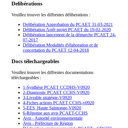
Delibérations
Veuillez trouver les diffrentes déliberations :
Delibération Approbation du PCAET 31-03-2021
Délibération Arrêt projet PCAET du 19-02-2020
Délibération lancement de la démarche PCAET 24-
07-2017
Délibération Modalités d'élaboration et de
concertation du PCAET 12-04-2018
Docs télechargeables
Veuillez trouver les diffrentes documentations
téléchargeables :
1-Synthèse PCAET CCDHS-V0920
2-Diagnostic PCAET CCHS-V0920
3-Livrable stratégie-V0920
4-Fiches actions PCAET CCHS-v0920
5-EES_Haute Saintonge-V0920
6-Réponse aux avis PCAET-CCHS
Avis - Autorité environnementale
Avis - Préfecture de Région