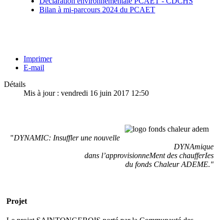
Déclaration environnementale PCAET - CDCHS
Bilan à mi-parcours 2024 du PCAET
Imprimer
E-mail
Détails
Mis à jour : vendredi 16 juin 2017 12:50
AMIC:
fler
"
DYNAMIC: Insuffler une nouvelle
elle
DYNAmique
NA
mique
dans l’approvisionneMent des chaufferIes
du fonds Chaleur ADEME."
provisionne
M
ent
ffer
I
es
Projet
s
eur