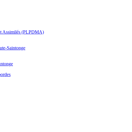
 et Assimilés (PLPDMA)
aute-Saintonge
intonge
bordes