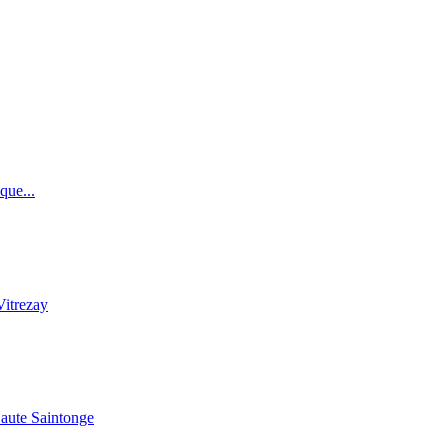
que...
Vitrezay
Haute Saintonge