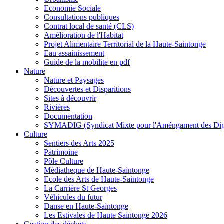
Economie Sociale
Consultations publiques
Contrat local de santé (CLS)
Amélioration de l'Habitat
Projet Alimentaire Territorial de la Haute-Saintonge
Eau assainissement
Guide de la mobilite en pdf
Nature
Nature et Paysages
Découvertes et Disparitions
Sites à découvrir
Rivières
Documentation
SYMADIG (Syndicat Mixte pour l'Améngament des Dig
Culture
Sentiers des Arts 2025
Patrimoine
Pôle Culture
Médiatheque de Haute-Saintonge
Ecole des Arts de Haute-Saintonge
La Carrière St Georges
Véhicules du futur
Danse en Haute-Saintonge
Les Estivales de Haute Saintonge 2026