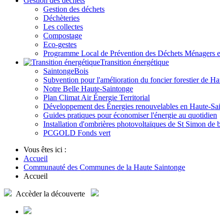
Gestion des déchets
Gestion des déchets
Déchèteries
Les collectes
Compostage
Eco-gestes
Programme Local de Prévention des Déchets Ménagers
Transition énergétique
SaintongeBois
Subvention pour l'amélioration du foncier forestier de H
Notre Belle Haute-Saintonge
Plan Climat Air Énergie Territorial
Développement des Énergies renouvelables en Haute-Sa
Guides pratiques pour économiser l'énergie au quotidien
Installation d'ombrières photovoltaïques de St Simon de 
PCGOLD Fonds vert
Vous êtes ici :
Accueil
Communauté des Communes de la Haute Saintonge
Accueil
Accèder
la découverte