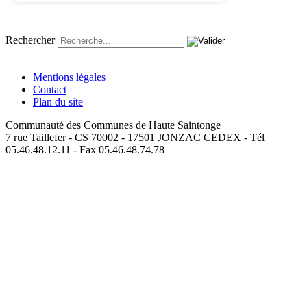
Rechercher
Mentions légales
Contact
Plan du site
Communauté des Communes de Haute Saintonge
7 rue Taillefer - CS 70002 - 17501 JONZAC CEDEX - Tél
05.46.48.12.11 - Fax 05.46.48.74.78
loan malaysia - Apps on Google Play
loan company malaysia -
Apps on Google Play
loan provider malaysia - Apps on Google
Play
loan application malaysia - Apps on Google Play
loan approval
malaysia - Apps on Google Play
loan service malaysia - Apps on
Google Play
loan online malaysia - Apps on Google Play
loan near
me - Apps on Google Play
online loan malaysia - Apps on Google
Play
instant loan malaysia - Apps on Google Play
fast loan malaysia
- Apps on Google Play
quick loan malaysia - Apps on Google Play
easy loan malaysia - Apps on Google Play
cash loan malaysia -
Apps on Google Play
money loan malaysia - Apps on Google Play
same day loan malaysia - Apps on Google Play
urgent loan malaysia
- Apps on Google Play
emergency loan malaysia - Apps on Google