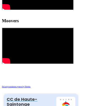
Moovers
FaLang translation system by Faboba