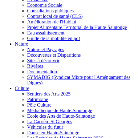
Economie Sociale
Consultations publiques
Contrat local de santé (CLS)
Amélioration de l'Habitat
Projet Alimentaire Territorial de la Haute-Saintonge
Eau assainissement
Guide de la mobilite en pdf
Nature
Nature et Paysages
Découvertes et Disparitions
Sites à découvrir
Rivières
Documentation
SYMADIG (Syndicat Mixte pour l'Améngament des
Digues)
Culture
Sentiers des Arts 2025
Patrimoine
Pôle Culture
Médiatheque de Haute-Saintonge
Ecole des Arts de Haute-Saintonge
La Carrière St Georges
Véhicules du futur
Danse en Haute-Saintonge