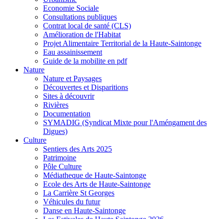
Economie Sociale
Consultations publiques
Contrat local de santé (CLS)
Amélioration de l'Habitat
Projet Alimentaire Territorial de la Haute-Saintonge
Eau assainissement
Guide de la mobilite en pdf
Nature
Nature et Paysages
Découvertes et Disparitions
Sites à découvrir
Rivières
Documentation
SYMADIG (Syndicat Mixte pour l'Améngament des
Digues)
Culture
Sentiers des Arts 2025
Patrimoine
Pôle Culture
Médiatheque de Haute-Saintonge
Ecole des Arts de Haute-Saintonge
La Carrière St Georges
Véhicules du futur
Danse en Haute-Saintonge