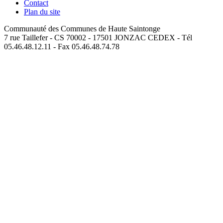
Contact
Plan du site
Communauté des Communes de Haute Saintonge
7 rue Taillefer - CS 70002 - 17501 JONZAC CEDEX - Tél
05.46.48.12.11 - Fax 05.46.48.74.78
loan malaysia - Apps on Google Play
loan company malaysia -
Apps on Google Play
loan provider malaysia - Apps on Google
Play
loan application malaysia - Apps on Google Play
loan approval
malaysia - Apps on Google Play
loan service malaysia - Apps on
Google Play
loan online malaysia - Apps on Google Play
loan near
me - Apps on Google Play
online loan malaysia - Apps on Google
Play
instant loan malaysia - Apps on Google Play
fast loan malaysia
- Apps on Google Play
quick loan malaysia - Apps on Google Play
easy loan malaysia - Apps on Google Play
cash loan malaysia -
Apps on Google Play
money loan malaysia - Apps on Google Play
same day loan malaysia - Apps on Google Play
urgent loan malaysia
- Apps on Google Play
emergency loan malaysia - Apps on Google
Play
licensed money lender malaysia - Apps on Google Play
licensed lender malaysia - Apps on Google Play
legal money lender
malaysia - Apps on Google Play
money lender malaysia - Apps on
Google Play
registered money lender malaysia - Apps on Google
Play
personal loan malaysia - Apps on Google Play
personal
financing malaysia - Apps on Google Play
personal cash loan
malaysia - Apps on Google Play