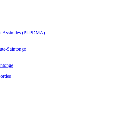
 et Assimilés (PLPDMA)
aute-Saintonge
intonge
bordes