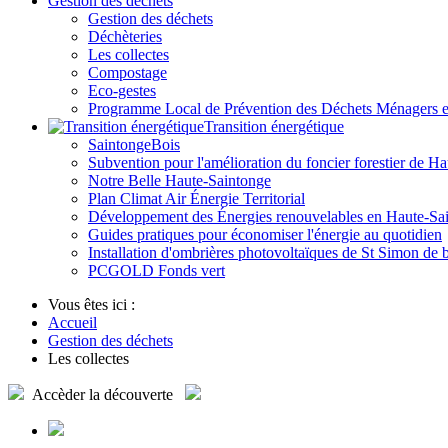
Gestion des déchets
Gestion des déchets
Déchèteries
Les collectes
Compostage
Eco-gestes
Programme Local de Prévention des Déchets Ménagers
Transition énergétique
SaintongeBois
Subvention pour l'amélioration du foncier forestier de H
Notre Belle Haute-Saintonge
Plan Climat Air Énergie Territorial
Développement des Énergies renouvelables en Haute-Sa
Guides pratiques pour économiser l'énergie au quotidien
Installation d'ombrières photovoltaïques de St Simon de 
PCGOLD Fonds vert
Vous êtes ici :
Accueil
Gestion des déchets
Les collectes
Accèder
la découverte