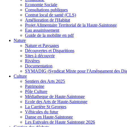
Economie Sociale
Consultations publiques
Contrat local de santé (CLS)
Amélioration de l'Habitat
Projet Alimentaire Territorial de la Haute-Saintonge
Eau assainissement
Guide de la mobilite en pdf
Nature
Nature et Paysages
Découvertes et Disparitions
Sites à découvrir
Rivières
Documentation
SYMADIG (Syndicat Mixte pour l'Améngament des Dig
Culture
Sentiers des Arts 2025
Patrimoine
Pôle Culture
Médiatheque de Haute-Saintonge
Ecole des Arts de Haute-Saintonge
La Carrière St Georges
Véhicules du futur
Danse en Haute-Saintonge
Les Estivales de Haute Saintonge 2026