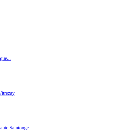
que...
Vitrezay
Haute Saintonge