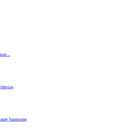
que...
Vitrezay
Haute Saintonge