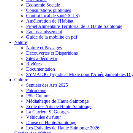
Economie Sociale
Consultations publiques
Contrat local de santé (CLS)
Amélioration de l'Habitat
Projet Alimentaire Territorial de la Haute-Saintonge
Eau assainissement
Guide de la mobilite en pdf
Nature
Nature et Paysages
Découvertes et Disparitions
Sites à découvrir
Rivières
Documentation
SYMADIG (Syndicat Mixte pour l'Améngament des Dig
Culture
Sentiers des Arts 2025
Patrimoine
Pôle Culture
Médiatheque de Haute-Saintonge
Ecole des Arts de Haute-Saintonge
La Carrière St Georges
Véhicules du futur
Danse en Haute-Saintonge
Les Estivales de Haute Saintonge 2026