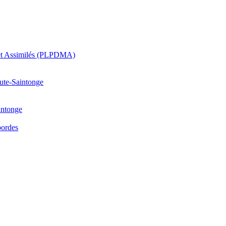
 et Assimilés (PLPDMA)
aute-Saintonge
intonge
bordes