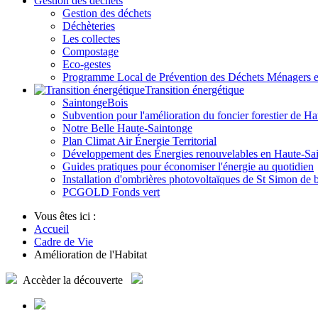
Gestion des déchets
Gestion des déchets
Déchèteries
Les collectes
Compostage
Eco-gestes
Programme Local de Prévention des Déchets Ménagers
Transition énergétique
SaintongeBois
Subvention pour l'amélioration du foncier forestier de H
Notre Belle Haute-Saintonge
Plan Climat Air Énergie Territorial
Développement des Énergies renouvelables en Haute-Sa
Guides pratiques pour économiser l'énergie au quotidien
Installation d'ombrières photovoltaïques de St Simon de 
PCGOLD Fonds vert
Vous êtes ici :
Accueil
Cadre de Vie
Amélioration de l'Habitat
Accèder
la découverte